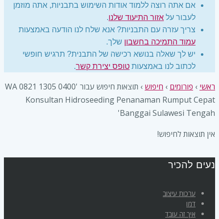
אם אתה רוצה ללמוד אודות השימוש בתבניות, אתה מוזמן
לעבור על
אזור התיעוד שלנו
.
צריך עזרה עם התבניות? אנא שלח לנו הודעה באמצעות
עמוד התמיכה בחשבון
שלך.
יש לך שאלה בנושא רכישה של התבנית? תרגיש חופשי
לכתוב לנו באמצעות
טופס יצירת קשר
.
ראשי
›
פורומים
›
חיפוש
›
תוצאות חיפוש עבור 'WA 0821 1305 0400
Konsultan Hidroseeding Penanaman Rumput Cepat
Banggai Sulawesi Tengah'
אין תוצאות לחיפוש!
נעים להכיר
ערכות עיצוב
דמו
איך זה עובד