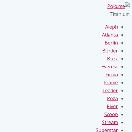
Titanium
Aleph
Atlanta
Berlin
Border
Buzz
Everest
Firma
Frame
Leader
Poza
River
Scoop
Stream
Superstar