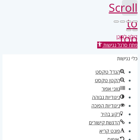
Scroll
to
top
דילוג לתוכן
פתח סרגל נגישות
כלי נגישות
הגדל טקסט
הקטן טקסט
גווני אפור
ניגודיות גבוהה
ניגודיות הפוכה
רקע בהיר
הדגשת קישורים
פונט קריא
איפוס