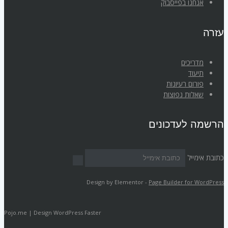
אנחנו בפייסבוק
עזרה
מדריכים
תיעוד
פורום רעיונות
שאלות נפוצות
הרשמה לעדכונים
כתובת אימייל
Design by Elementor -
Page Builder for WordPress
Pojo.me | Design WordPress Faster