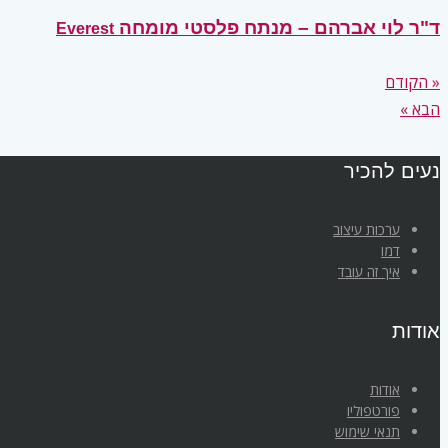
ד"ר לוי אברהם – מנתח פלסטי מומחה
Everest
« הקודם
הבא »
נעים להכיר
ערכות עיצוב
דמו
איך זה עובד
אודות
אודות
פורטפוליו
תנאי שימוש