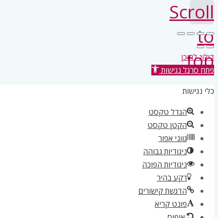
Scroll
to
top
דילוג לתוכן
פתח סרגל נגישות
כלי נגישות
הגדל טקסט
הקטן טקסט
גווני אפור
ניגודיות גבוהה
ניגודיות הפוכה
רקע בהיר
הדגשת קישורים
פונט קריא
איפוס