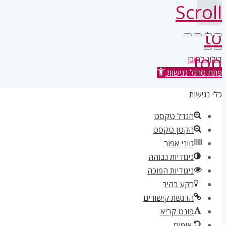
Scroll
to
top
דילוג לתוכן
פתח סרגל נגישות
כלי נגישות
הגדל טקסט
הקטן טקסט
גווני אפור
ניגודיות גבוהה
ניגודיות הפוכה
רקע בהיר
הדגשת קישורים
פונט קריא
איפוס