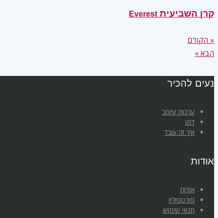
קרן השביעית
Everest
« הקודם
הבא »
נעים להכיר
ערכות עיצוב
דמו
איך זה עובד
אודות
אודות
פורטפוליו
תנאי שימוש