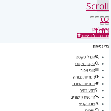
Scroll
to
top
דילוג לתוכן
פתח סרגל נגישות
כלי נגישות
הגדל טקסט
הקטן טקסט
גווני אפור
ניגודיות גבוהה
ניגודיות הפוכה
רקע בהיר
הדגשת קישורים
פונט קריא
איפוס