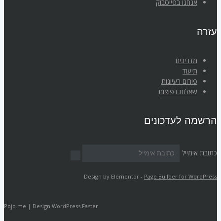
אנחנו בפייסבוק
עזרה
מדריכים
תיעוד
פורום רעיונות
שאלות נפוצות
הרשמה לעדכונים
כתובת אימייל
Design by Elementor -
Page Builder for WordPress
Pojo.me | Design WordPress Faster