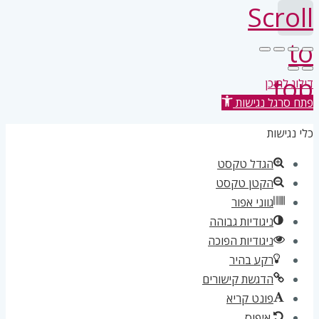
Scroll
to
top
דילוג לתוכן
פתח סרגל נגישות
כלי נגישות
הגדל טקסט
הקטן טקסט
גווני אפור
ניגודיות גבוהה
ניגודיות הפוכה
רקע בהיר
הדגשת קישורים
פונט קריא
איפוס