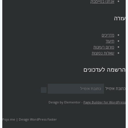
אנחנו בפייסבוק
עזרה
מדריכים
תיעוד
פורום רעיונות
שאלות נפוצות
הרשמה לעדכונים
כתובת אימייל
Design by Elementor -
Page Builder for WordPress
Pojo.me | Design WordPress Faster