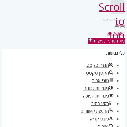
Scroll
to
top
דילוג לתוכן
פתח סרגל נגישות
כלי נגישות
הגדל טקסט
הקטן טקסט
גווני אפור
ניגודיות גבוהה
ניגודיות הפוכה
רקע בהיר
הדגשת קישורים
פונט קריא
איפוס